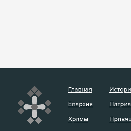
Главная
Истори
Епархия
Патриа
Храмы
Правящ