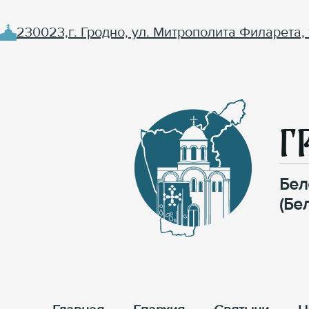
230023,г. Гродно, ул. Митрополита Филарета, 
Г
Бел
(Бе