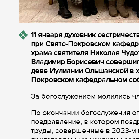
11 января духовник сестричес
при Свято-Покровском кафедр
храма святителя Николая Чудо
Владимир Борисевич совершил
деве Иулиании Ольшанской в х
Покровском кафедральном со
За богослужением молились ч
По окончании богослужения от
поздравление, в котором позд
труды, совершенные в 2023-м г