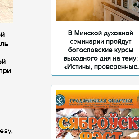
В Минской духовной
ой
семинарии пройдут
ель
богословские курсы
выходного дня на тему:
ой
«Истины, проверенные
при
временем»
езу,