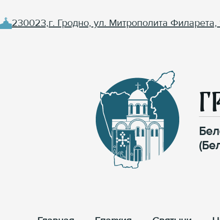
230023,г. Гродно, ул. Митрополита Филарета, 
Г
Бел
(Бе