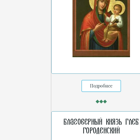
Подробнее
Благоверный князь Глеб
Городенский