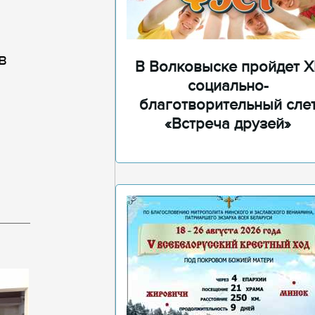
в
В Волковыске пройдет XI
социально-
благотворительный сле
«Встреча друзей»