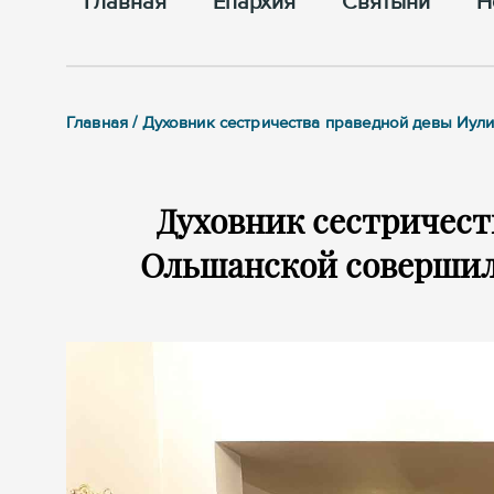
Главная
Епархия
Cвятыни
Н
Главная / Духовник сестричества праведной девы Иу
Духовник сестричест
Ольшанской совершил