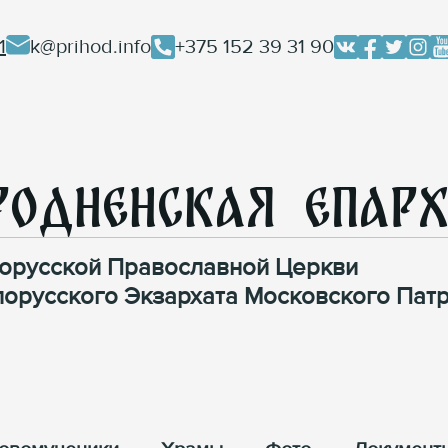
1
k@prihod.info
+375 152 39 31 90
родненская Епар
орусской Православной Церкви
лорусского Экзархата Московского Патр