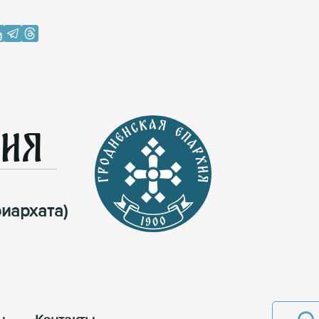
хия
иархата)