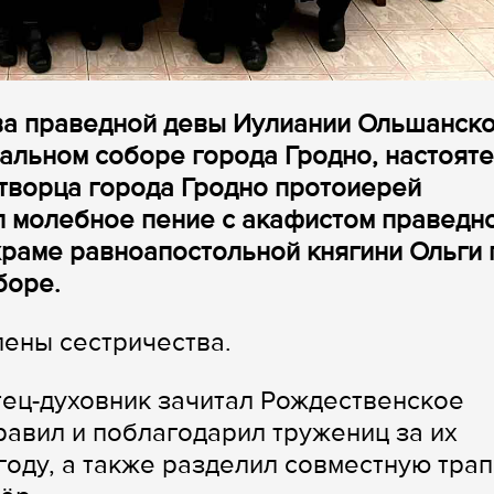
тва праведной девы Иулиании Ольшанск
альном соборе города Гродно, настоят
творца города Гродно протоиерей
 молебное пение с акафистом праведн
раме равноапостольной княгини Ольги 
боре.
лены сестричества.
ец-духовник зачитал Рождественское
равил и поблагодарил тружениц за их
оду, а также разделил совместную трап