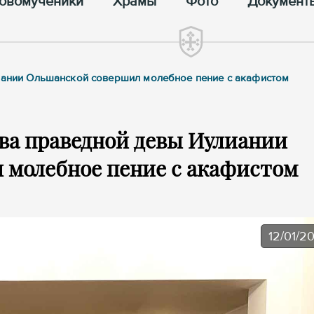
овомученики
Храмы
Фото
Документ
лиании Ольшанской совершил молебное пение с акафистом
ва праведной девы Иулиании
 молебное пение с акафистом
12/01/2