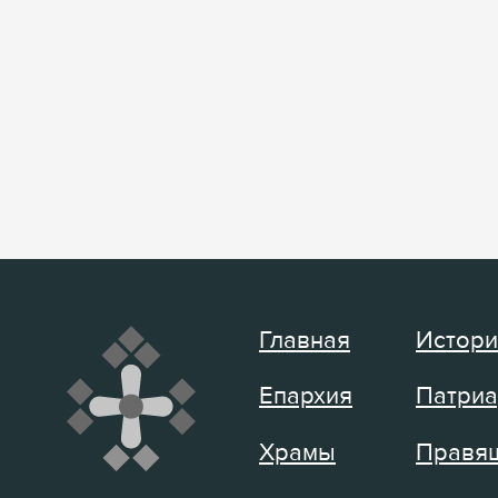
Главная
Истори
Епархия
Патриа
Храмы
Правящ