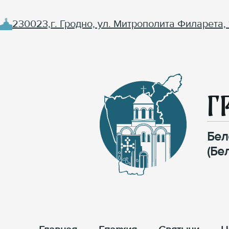
230023,г. Гродно, ул. Митрополита Филарета, 
Г
Бел
(Бе