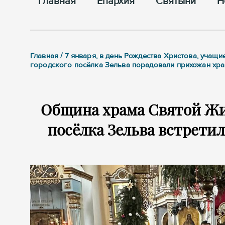
Главная
Епархия
Cвятыни
Н
Главная / 7 января, в день Рождества Христова, уч
городского посёлка Зельва порадовали прихожан хр
Община храма Святой Жи
посёлка Зельва встрети