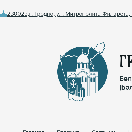
230023,г. Гродно, ул. Митрополита Филарета, 
Г
Бел
(Бе