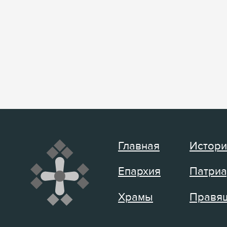
Главная
Истори
Епархия
Патриа
Храмы
Правящ