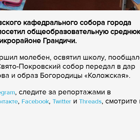
вского кафедрального собора города
 посетил общеобразовательную средню
икрорайоне Грандичи.
ршил молебен, освятил школу, пообщал
Свято-Покровский собор передал в дар
ва и образ Богородицы «Коложская».
, следите за репортажами в
egram
,
,
и
, смотрите 
нтакте
Facebook
Twitter
Threads