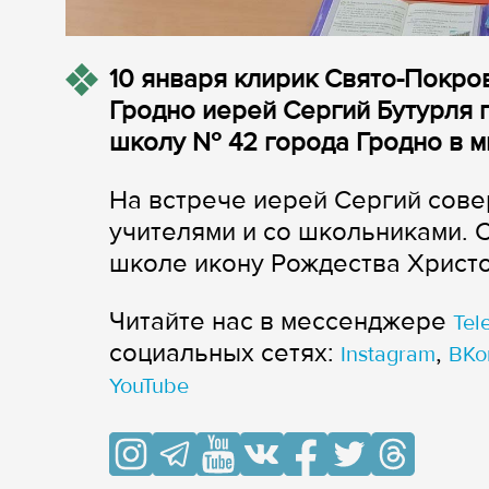
10 января клирик Свято-Покро
Гродно иерей Сергий Бутурля
школу № 42 города Гродно в м
На встрече иерей Сергий сове
учителями и со школьниками. 
школе икону Рождества Христо
Читайте нас в мессенджере
Tel
cоциальных сетях:
,
Instagram
ВКо
YouTube