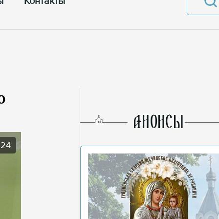
ы
Контакты
о
AНОНСЫ
024