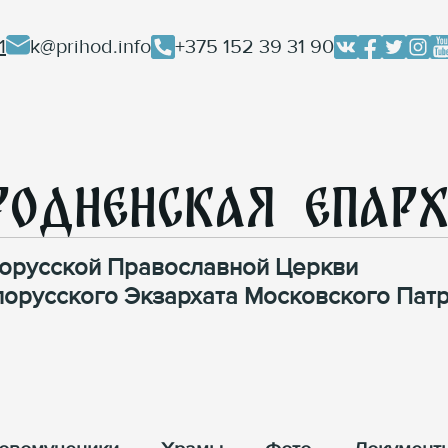
1
k@prihod.info
+375 152 39 31 90
родненская Епар
орусской Православной Церкви
лорусского Экзархата Московского Патр