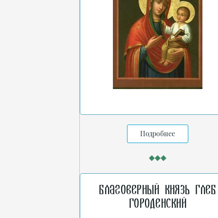
Подробнее
Благоверный князь Глеб
Городенский