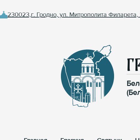
230023,г. Гродно, ул. Митрополита Филарета, 
Г
Бел
(Бе