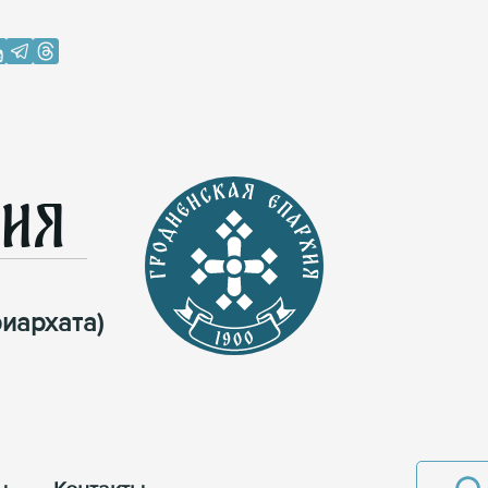
хия
иархата)