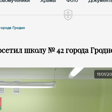
овомученики
Храмы
Фото
Документ
города Гродно
сетил школу № 42 города Гродн
11/01/2