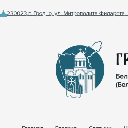
230023,г. Гродно, ул. Митрополита Филарета, 
Г
Бел
(Бе