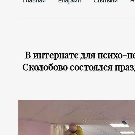
Главная
Епархия
Cвятыни
Н
В интернате для психо-н
Сколобово состоялся пра