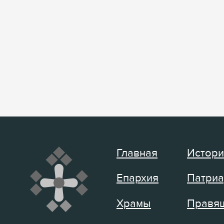
Главная
Истори
Епархия
Патриа
Храмы
Правящ