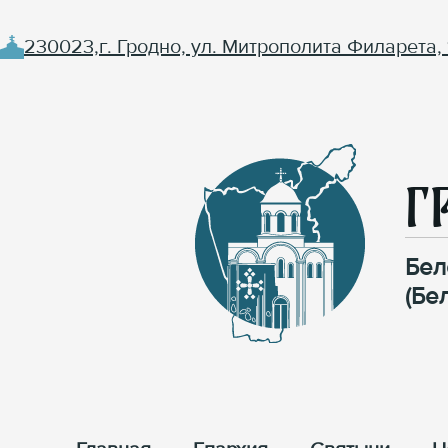
230023,г. Гродно, ул. Митрополита Филарета, 
Г
Бел
(Бе