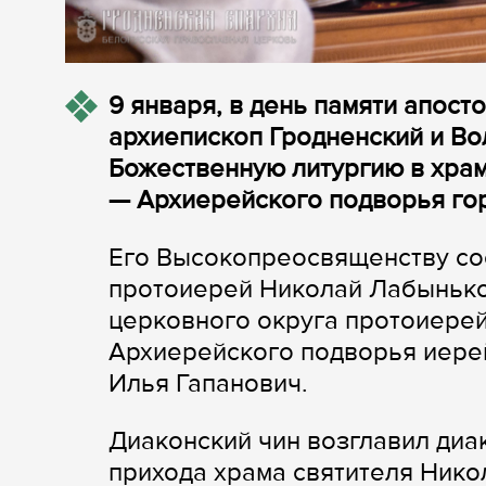
9 января, в день памяти апос
архиепископ Гродненский и В
Божественную литургию в храм
— Архиерейского подворья го
Его Высокопреосвященству со
протоиерей Николай Лабынько
церковного округа протоиерей
Архиерейского подворья иерей
Илья Гапанович.
Диаконский чин возглавил диа
прихода храма святителя Нико