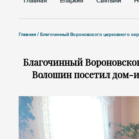
Главная
Епархия
Cвятыни
Н
Главная / Благочинный Вороновского церковного окр
Благочинный Вороновског
Волошин посетил дом-и