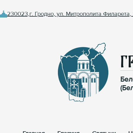
230023,г. Гродно, ул. Митрополита Филарета, 
Г
Бел
(Бе