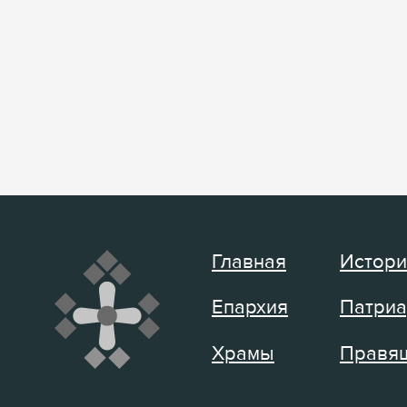
Главная
Истори
Епархия
Патриа
Храмы
Правящ