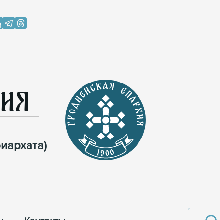
хия
иархата)