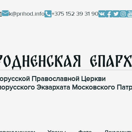
1
k@prihod.info
+375 152 39 31 90
родненская Епар
орусской Православной Церкви
лорусского Экзархата Московского Патр