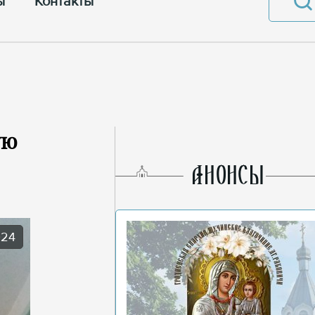
ы
Контакты
ую
AНОНСЫ
024