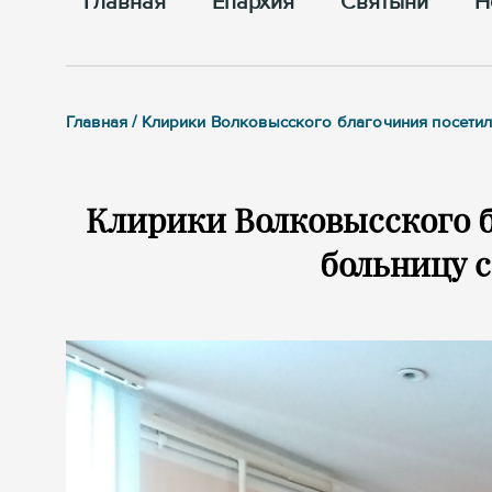
Главная
Епархия
Cвятыни
Н
Главная / Клирики Волковысского благочиния посети
Клирики Волковысского 
больницу с