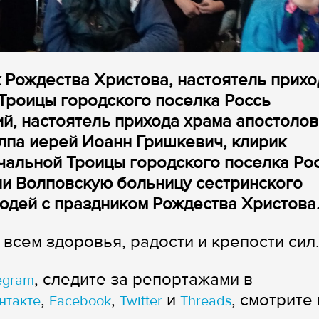
к Рождества Христова, настоятель прихо
Троицы городского поселка Россь
й, настоятель прихода храма апостолов
лпа иерей Иоанн Гришкевич, клирик
чальной Троицы городского поселка Ро
ли Волповскую больницу сестринского
людей с праздником Рождества Христов
сем здоровья, радости и крепости сил
, следите за репортажами в
egram
,
,
и
, смотрите 
нтакте
Facebook
Twitter
Threads