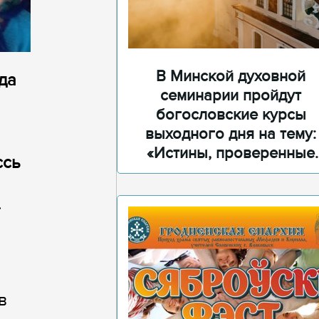
В Минской духовной
да
семинарии пройдут
богословские курсы
выходного дня на тему:
«Истины, проверенные
ссь
временем»
а.
.
в