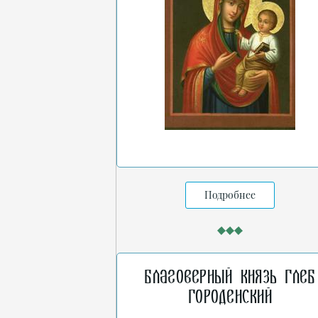
Подробнее
Благоверный князь Глеб
Городенский