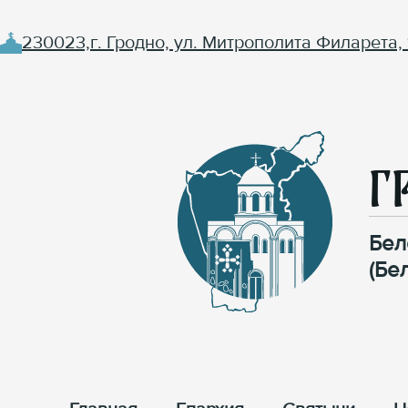
230023,г. Гродно, ул. Митрополита Филарета, 
Г
Бел
(Бе