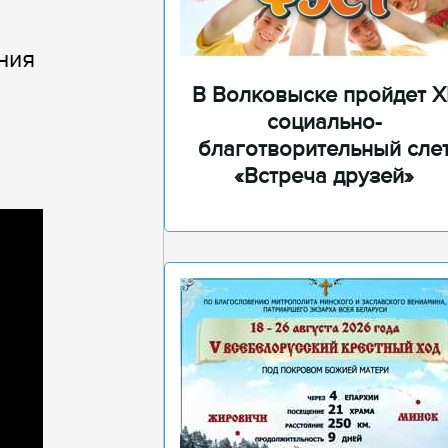
ния
В Волковыске пройдет XI
социально-
благотворительный сле
«Встреча друзей»