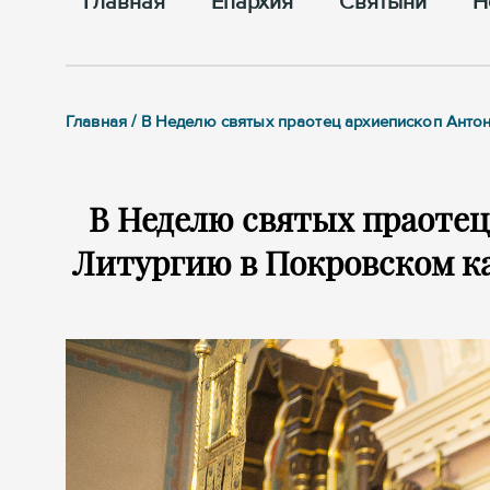
Главная
Епархия
Cвятыни
Н
Главная / В Неделю святых праотец архиепископ Ан
В Неделю святых праоте
Литургию в Покровском ка