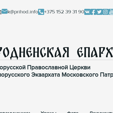
1
k@prihod.info
+375 152 39 31 90
родненская Епар
орусской Православной Церкви
лорусского Экзархата Московского Патр