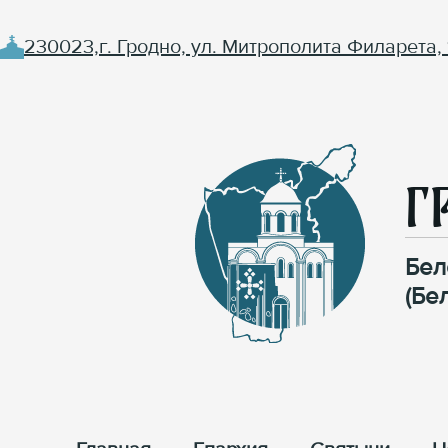
230023,г. Гродно, ул. Митрополита Филарета, 
Г
Бел
(Бе