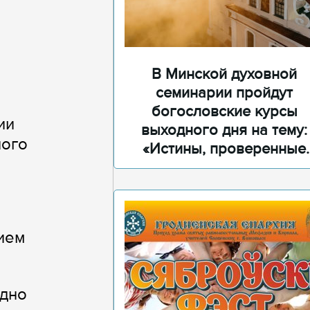
В Минской духовной
семинарии пройдут
богословские курсы
ии
выходного дня на тему:
ного
«Истины, проверенные
временем»
ием
одно