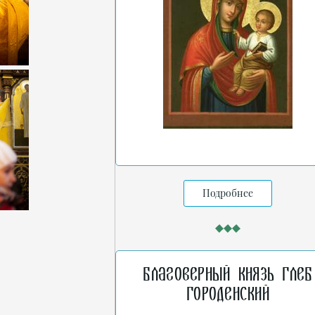
Подробнее
Благоверный князь Глеб
Городенский