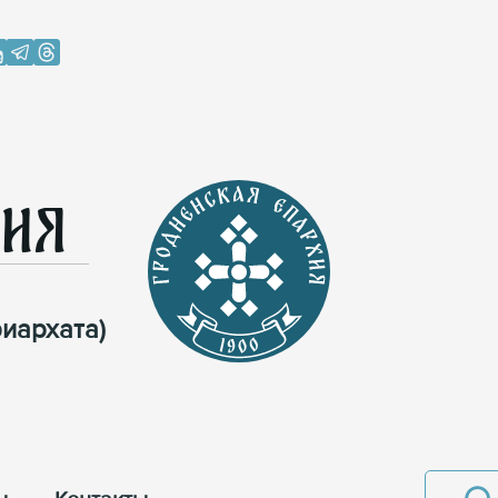
хия
иархата)