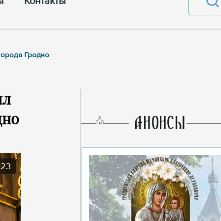
ы
Контакты
города Гродно
ил
дно
AНОНСЫ
023