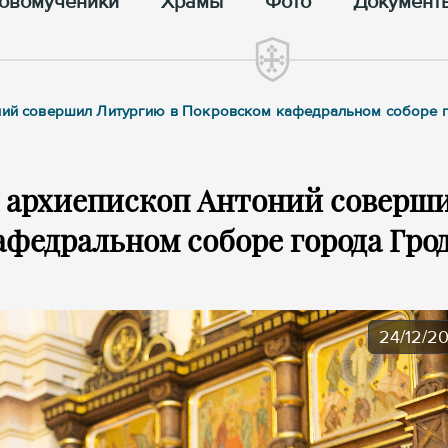
овомученики
Храмы
Фото
Документ
тоний совершил Литургию в Покровском кафедральном соборе 
ц архиепископ Антоний соверш
федральном соборе города Гро
24/12/2