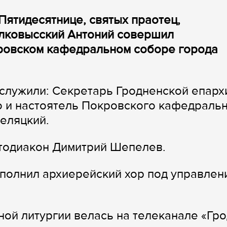
Пятидесятнице, святых праотец,
олковысский Антоний совершил
ровском кафедральном соборе города
служили: Секретарь Гродненской епарх
 и настоятель Покровского кафедраль
еляцкий.
отодиакон Димитрий Шепелев.
полнил архиерейский хор под управлен
ой литургии велась на телеканале «Гр