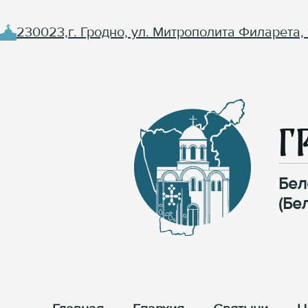
230023,г. Гродно, ул. Митрополита Филарета, 
Г
Бел
(Бе