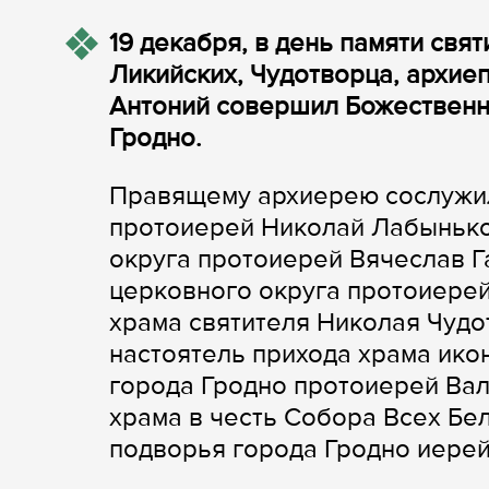
19 декабря, в день памяти свя
Ликийских, Чудотворца, архие
Антоний совершил Божественн
Гродно.
Правящему архиерею сослужил
протоиерей Николай Лабынько
округа протоиерей Вячеслав Г
церковного округа протоиерей
храма святителя Николая Чуд
настоятель прихода храма ик
города Гродно протоиерей Ва
храма в честь Собора Всех Бе
подворья города Гродно иерей