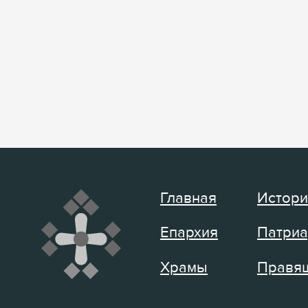
Главная
Истори
Епархия
Патриа
Храмы
Правящ