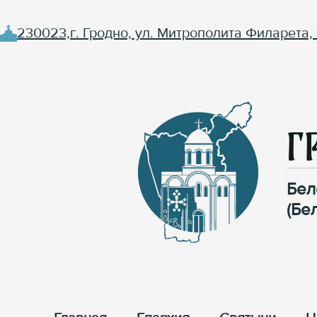
230023,г. Гродно, ул. Митрополита Филарета, 
Г
Бел
(Бе