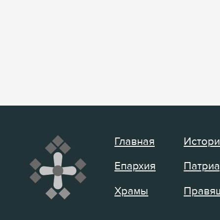
Главная
Истори
Епархия
Патриа
Храмы
Правящ