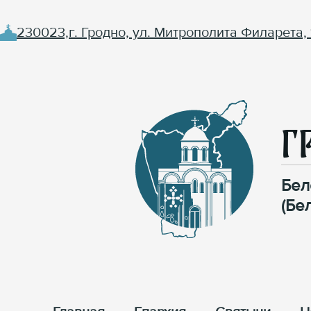
230023,г. Гродно, ул. Митрополита Филарета, 
Г
Бел
(Бе