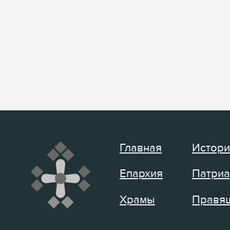
Главная
Истори
Епархия
Патриа
Храмы
Правящ