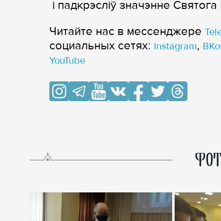
і падкрэслiў значэнне Святога 
Читайте нас в мессенджере
Tel
cоциальных сетях:
,
Instagram
ВКо
YouTube
ФОТ