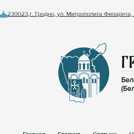
230023,г. Гродно, ул. Митрополита Филарета, 
Г
Бел
(Бе