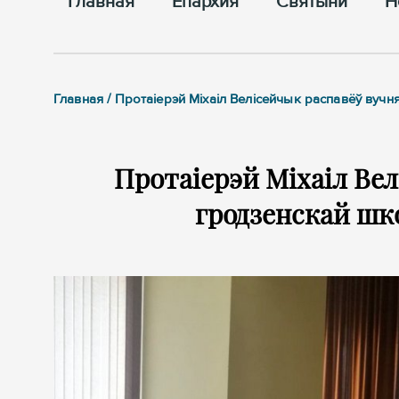
Главная
Епархия
Cвятыни
Н
Главная / Протаіерэй Міхаіл Велісейчык распавёў вуч
Протаіерэй Міхаіл Вел
гродзенскай шк