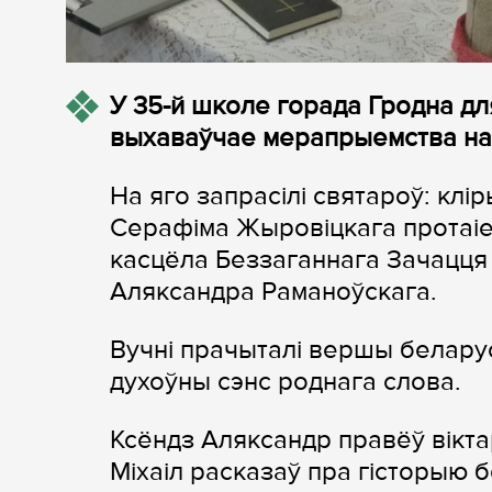
У 35-й школе горада Гродна для
выхаваўчае​ мерапрыемства на 
На яго запрасiлi святароў: кл
Серафіма Жыровіцкага протаiер
касцёла Беззаганнага Зачацця 
Аляксандра​ Раманоўскага.
Вучнi прачыталi​ вершы беларус
духоўны​ сэнс роднага слова.
Ксёндз Аляксандр правёў вiкта
Мiхаiл расказаў пра гісторыю