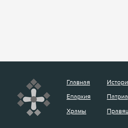
Главная
Истори
Епархия
Патриа
Храмы
Правящ