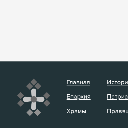
Главная
Истори
Епархия
Патриа
Храмы
Правящ