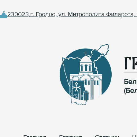
230023,г. Гродно, ул. Митрополита Филарета, 
Г
Бел
(Бе