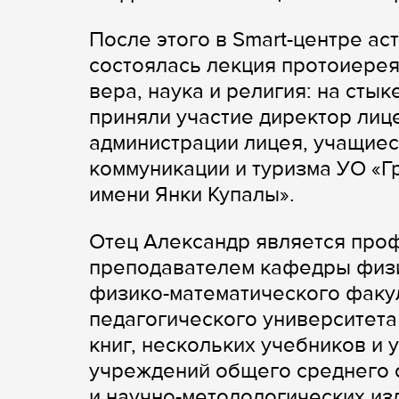
После этого в Smart-центре а
состоялась лекция протоиере
вера, наука и религия: на сты
приняли участие директор лиц
администрации лицея, учащиеся
коммуникации и туризма УО «Г
имени Янки Купалы».
Отец Александр является про
преподавателем кафедры физи
физико-математического факу
педагогического университета
книг, нескольких учебников и
учреждений общего среднего 
и научно-методологических из