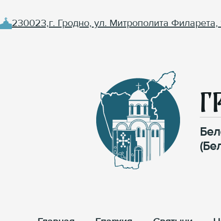
230023,г. Гродно, ул. Митрополита Филарета, 
Г
Бел
(Бе