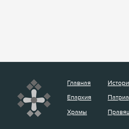
Главная
Истори
Епархия
Патриа
Храмы
Правящ