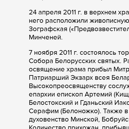
24 апреля 2011 г. в верхнем х
него расположили живописную
Зографская («Предвозвестител
Минченей.
7 ноября 2011 г. состоялось т
Собора Белорусских святых. Р
освящение храма прибыл Митр
Патриарший Экзарх всея Белар
Высокопреосвященству сослуж
епархии епископ Артемий (Кищ
Белостокский и Гданьский Иако
Серафим (Белоножко). Также в
духовенство Минской, Бобруйс
Количество прихожан, прибывши