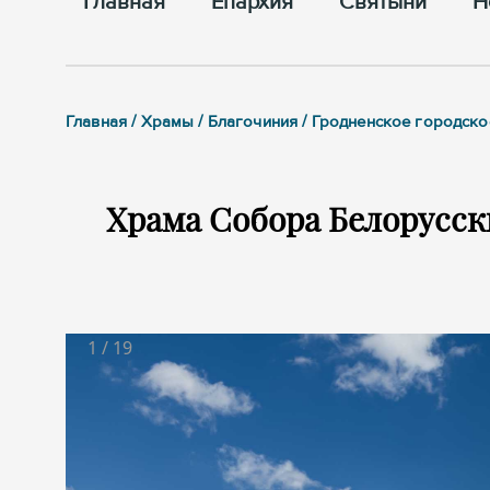
Главная
Епархия
Cвятыни
Н
Главная / Храмы / Благочиния / Гродненское городск
Храма Собора Белорусск
1
/
19