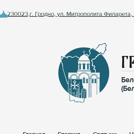
230023,г. Гродно, ул. Митрополита Филарета, 
Г
Бел
(Бе