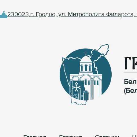
230023,г. Гродно, ул. Митрополита Филарета, 
Г
Бел
(Бе