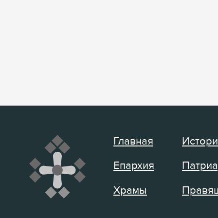
Главная
Истори
Епархия
Патриа
Храмы
Правящ