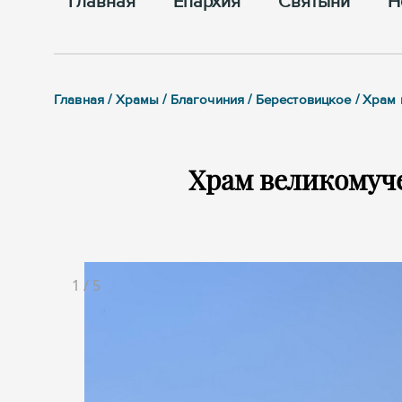
Главная
Епархия
Cвятыни
Н
Главная / Храмы / Благочиния / Берестовицкое / Храм
Храм великомуч
1
/
5