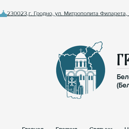
230023,г. Гродно, ул. Митрополита Филарета, 
Г
Бел
(Бе