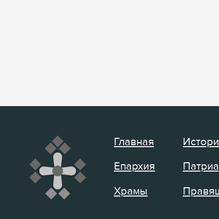
Главная
Истори
Епархия
Патриа
Храмы
Правящ