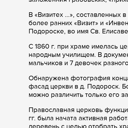
В «Визитех …», составленных в
более ранних «Визит» и «Инвен
Подороске, во имя Св. Елисаве
С 1860 г. при храме имелась ц
народным училищем. В документ
мальчиков и 7 девочек разного
Обнаружена фотография конца 
фасад церкви в д. Подороск. Б
можно различить только его з
Православная церковь функцио
гг. была начата активная раб
деревень с целью отобрать хр