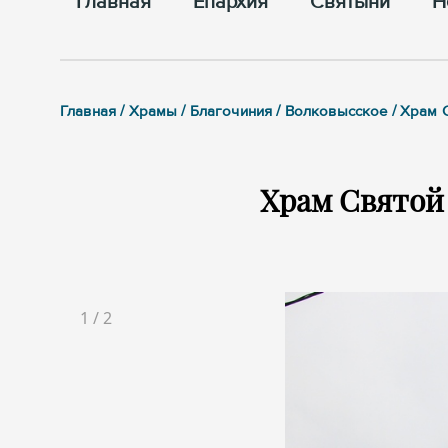
Главная
Епархия
Cвятыни
Н
Главная / Храмы / Благочиния / Волковысское / Хра
Храм Святой
1
/
2