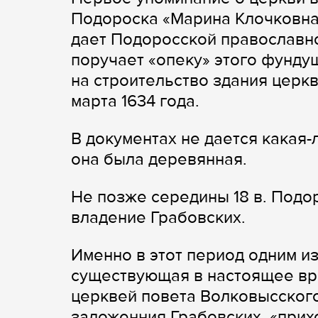
Подороска «Марина Клочковна
дает Подоросской православно
поручает «опеку» этого фунду
на строительство здания церк
марта 1634 года.
В документах не дается какая-
она была деревянная.
Не позже середины 18 в. Подо
владение Грабовских.
Именно в этот период одним и
существующая в настоящее вре
церквей повета Волковысског
заложенния Грабовских, «прих