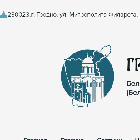
230023,г. Гродно, ул. Митрополита Филарета, 
Г
Бел
(Бе