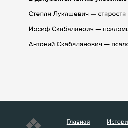
Степан Лукашевич — староста 1
Иосиф Скабаланоич — псалом
Антоний Скабаланович — пса
Главная
Истори