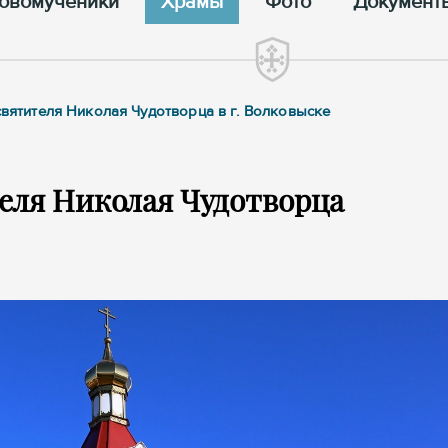
овомученики
Храмы
Фото
Документ
святителя Николая Чудотворца в г. Волковыске
еля Николая Чудотворца