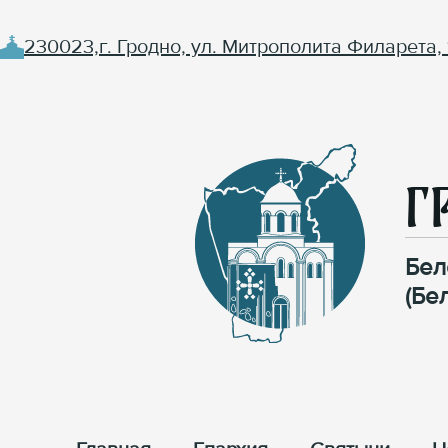
230023,г. Гродно, ул. Митрополита Филарета, 
Г
Бел
(Бе