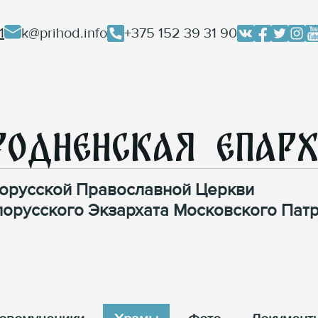
1
k@prihod.info
+375 152 39 31 90
родненская Епар
орусской Православной Церкви
лорусского Экзархата Московского Патр