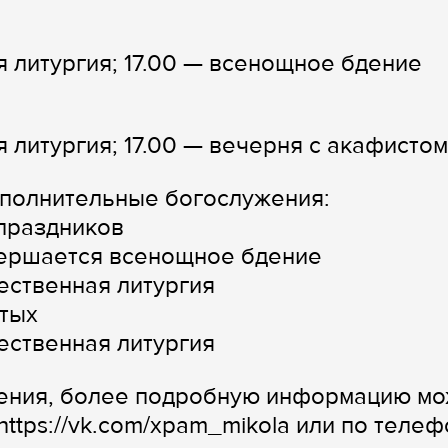
я литургия; 17.00 — всенощное бдение
 литургия; 17.00 — вечерня с акафистом
полнительные богослужения:
 праздников
овершается всенощное бдение
жественная литургия
ятых
жественная литургия
ения, более подробную информацию м
https://vk.com/xpam_mikola или по телеф