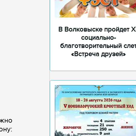
В Волковыске пройдет XI
социально-
благотворительный сле
«Встреча друзей»
ожно
ону: