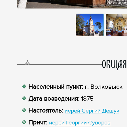
ОБЩАЯ
Населенный пункт:
г. Волковыск
Дата возведения:
1875
Настоятель:
иерей Сергий Дешук
Причт:
иерей Георгий Суворов