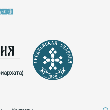
хия
иархата)