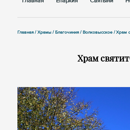
Главная
Епархия
Cвятыни
Н
Главная / Храмы / Благочиния / Волковысское / Храм 
Храм святит
1
/
5