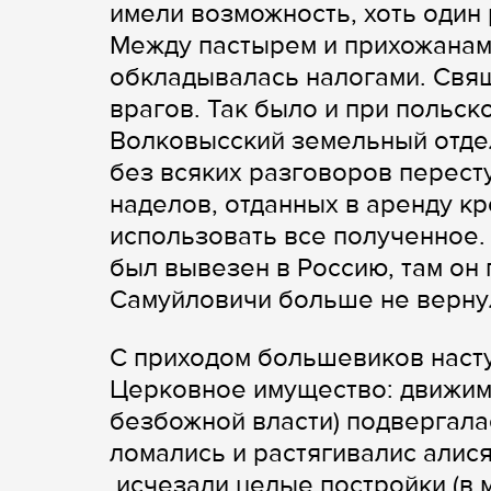
имели возможность, хоть один
Между пастырем и прихожанами
обкладывалась налогами. Свя
врагов. Так было и при польск
Волковысский земельный отдел
без всяких разговоров перест
наделов, отданных в аренду к
использовать все полученное.
был вывезен в Россию, там он п
Самуйловичи больше не верну
С приходом большевиков насту
Церковное имущество: движимо
безбожной власти) подвергала
ломались и растягивалис алися
исчезали целые постройки (в 