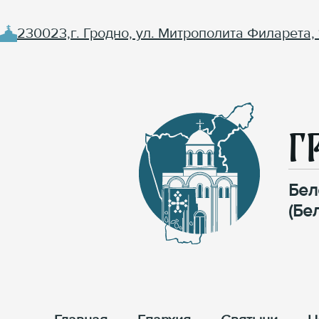
230023,г. Гродно, ул. Митрополита Филарета, 
Г
Бел
(Бе