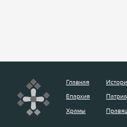
Главная
Истори
Епархия
Патриа
Храмы
Правящ