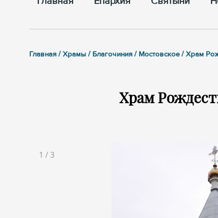
Главная
Епархия
Cвятыни
Н
Главная / Храмы / Благочиния / Мостовское / Храм Р
Храм Рождест
1
/
3