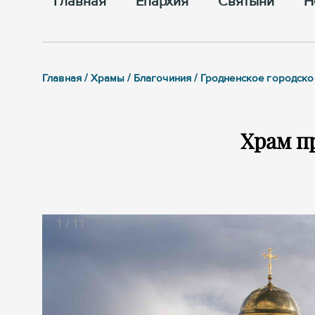
Главная
Епархия
Cвятыни
Н
Главная / Храмы / Благочиния / Гродненское городс
Храм п
1
/
11