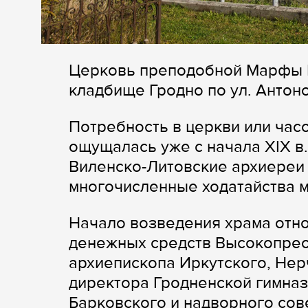
Церковь преподобной Марфы К
кладбище Гродно по ул. Антоно
Потребность в церкви или час
ощущалась уже с начала XIX в
Виленско-Литовские архиереи 
многочисленные ходатайства м
Начало возведения храма относ
денежных средств Высокопрео
архиепископа Иркутского, Нерч
директора Гродненской гимнази
Барковского и надворного сове