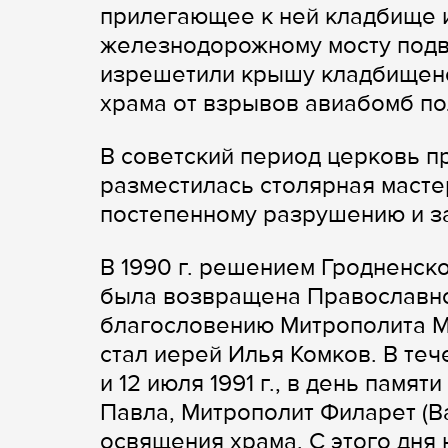
прилегающее к ней кладбище и
железнодорожному мосту подв
изрешетили крышу кладбищенск
храма от взрывов авиабомб п
В советский период церковь п
разместилась столярная масте
постепенному разрушению и з
В 1990 г. решением Гродненс
была возвращена Православно
благословению Митрополита М
стал иерей Илья Комков. В те
и 12 июля 1991 г., в день памя
Павла, Митрополит Филарет (В
освящения храма. С этого дня 