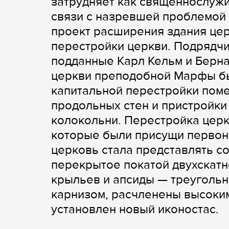
затрудняет как священнослужит
связи с назревшей проблемой 
проект расширения здания церк
перестройки церкви. Подрядчи
подданные Карл Кельм и Берн
церкви преподобной Марфы был
капитальной перестройки пом
продольных стен и пристройки
колокольни. Перестройка церк
которые были присущи первон
церковь стала представлять с
перекрытое покатой двухскат
крыльев и апсиды — треуголь
карнизом, расчленены высоки
установлен новый иконостас.