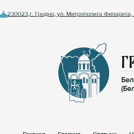
230023,г. Гродно, ул. Митрополита Филарета, 
Г
Бел
(Бе