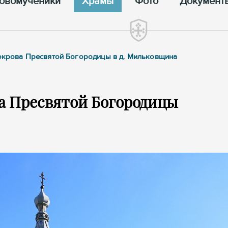
овомученики
Храмы
Фото
Документ
Покрова Пресвятой Богородицы в д. Мильковщина
а Пресвятой Богородицы