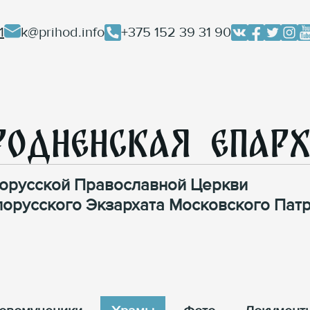
1
k@prihod.info
+375 152 39 31 90
родненская Епар
орусской Православной Церкви
лорусского Экзархата Московского Патр