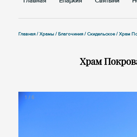
Главная
Епархия
Cвятыни
Н
Главная / Храмы / Благочиния / Скидельское / Храм 
Храм Покров
1
/
6