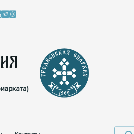
хия
иархата)