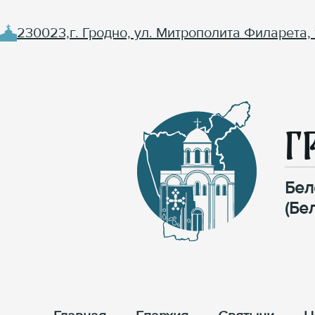
230023,г. Гродно, ул. Митрополита Филарета, 
Г
Бел
(Бе