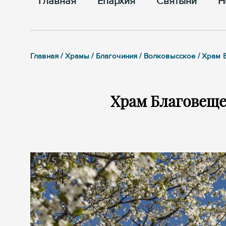
Главная
Епархия
Cвятыни
Н
Главная / Храмы / Благочиния / Волковысское / Храм
Храм Благовеще
1
/
5