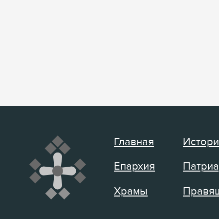
Главная
Истори
Епархия
Патриа
Храмы
Правящ