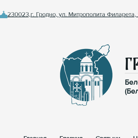
230023,г. Гродно, ул. Митрополита Филарета, 
Г
Бел
(Бе