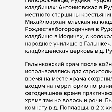
Непорожневцы, Рудаки, Рудов
кладбищах: Антониевская в Ру
местного старшины крестьяни
Михайлоархангельская на кла
Рождествабогородичная в Рудо
кладбище в Иодичах, с колоко
народное училище в Галынке».
кладбищенская церковь в д. Р
Галынковский храм после вой
использовались для строитель
время на месте храма сохрани
входом на территорию погранич
сегодняшнее время практическ
храма там не велось и речи. 
комнату в д. Поплавцы, в 2-х 