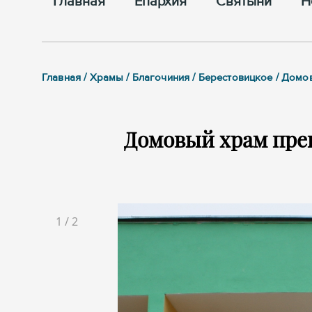
Главная
Епархия
Cвятыни
Н
Главная / Храмы / Благочиния / Берестовицкое / До
Домовый храм пре
1
/
2