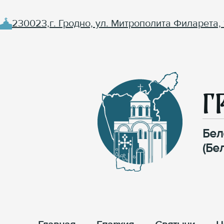
230023,г. Гродно, ул. Митрополита Филарета, 
Г
Бел
(Бе