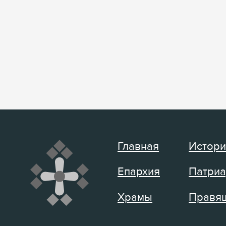
Главная
Истори
Епархия
Патриа
Храмы
Правящ