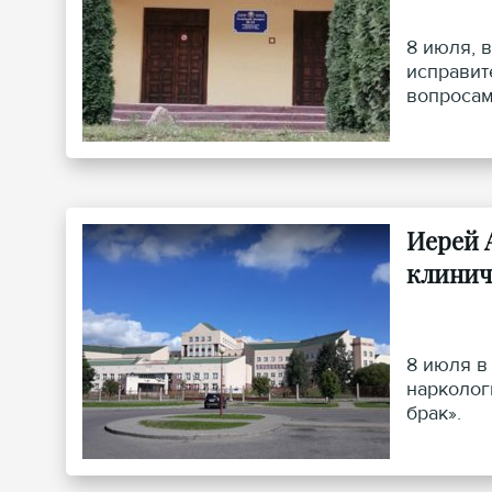
8 июля, 
исправит
вопросам
иереем А
Иерей 
клинич
8 июля в
нарколог
брак».