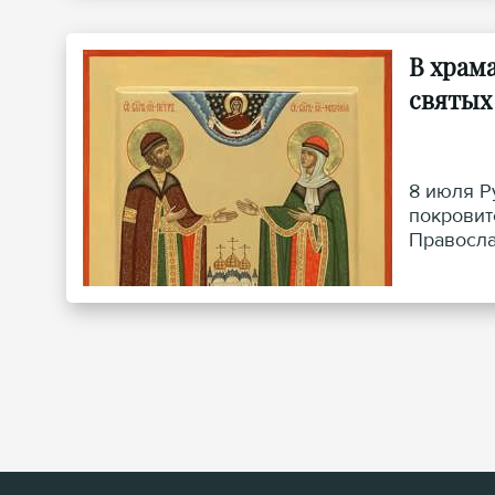
В храм
святых
8 июля Р
покровит
Правосла
прошения
и благоч