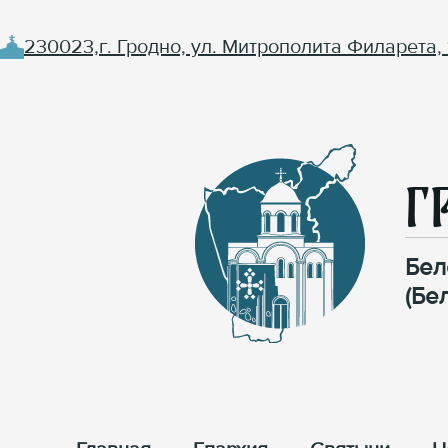
230023,г. Гродно, ул. Митрополита Филарета, 
Г
Бел
(Бе