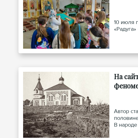
10 июля 
«Радуга»
На сай
феноме
Автор ст
половине
В народе