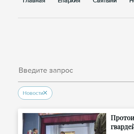
Главная
Епархия
Cвятыни
Н
Новости
Протои
гварде