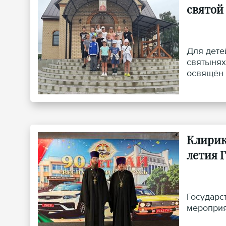
святой
Для дете
святынях
освящён 
росписи,
Клирик
летия 
Государс
мероприя