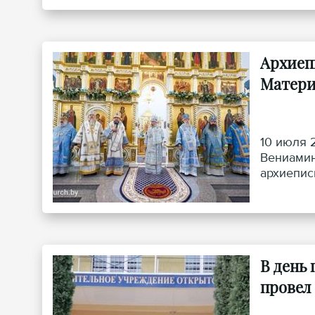
Архиеп
Матер
10 июля 
Вениамин
архиепис
Лидского
Лунинецк
В день
провел