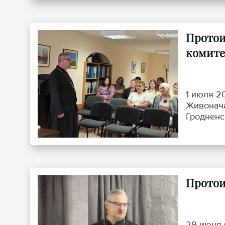
Протои
комите
1 июля 2
Живонача
Гродненск
священно
Протои
29 июня 