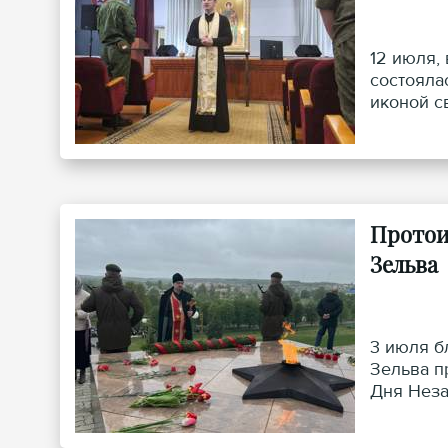
12 июля,
состояла
иконой с
Протои
Зельва
3 июля б
Зельва п
Дня Неза