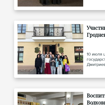
Участн
Гродне
10 июля 
государс
Дмитриев
Воспит
Волков