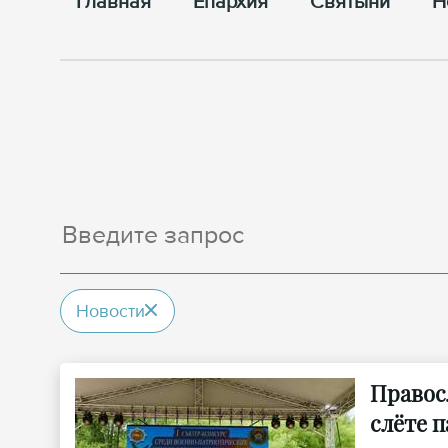
Главная
Епархия
Cвятыни
Н
Новости
Правос
слёте 