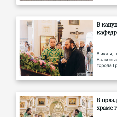
В кану
кафедр
8 июня, 
Волковыс
города Г
В праз
храме г