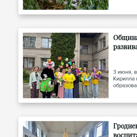
Община
развив
3 июня, 
Кирилла 
образова
Гродне
воспит