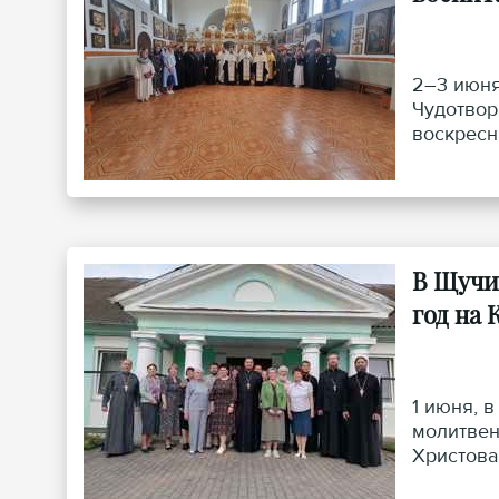
2–3 июня
Чудотвор
воскресн
Патриарш
В Щучи
год на 
1 июня, 
молитвен
Христова