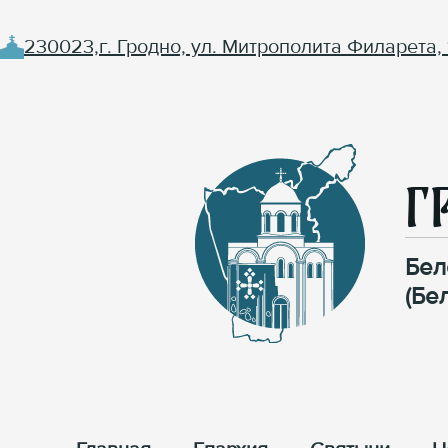
230023,г. Гродно, ул. Митрополита Филарета, 
Г
Бел
(Бе