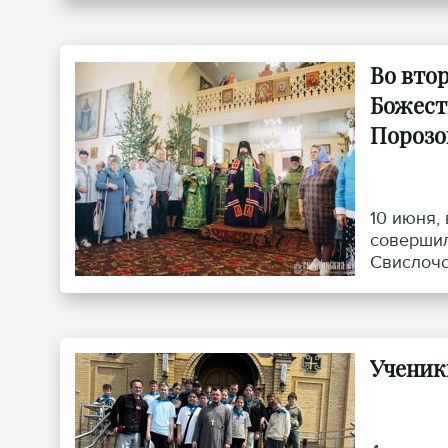
Во вто
Божест
Порозо
10 июня,
совершил
Свислочс
Ученик