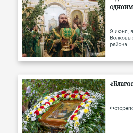
одноим
9 июня, 
Волковыс
района.
«Благо
Фоторепо