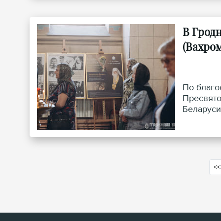
В Грод
(Вахро
По благо
Пресвято
Беларуси
<<