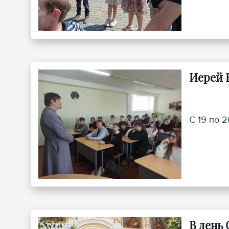
рамках е
Иерей 
С 19 по 
В день