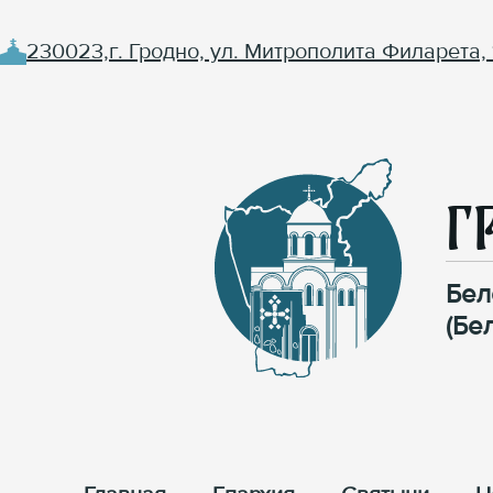
230023,г. Гродно, ул. Митрополита Филарета, 
Г
Бел
(Бе