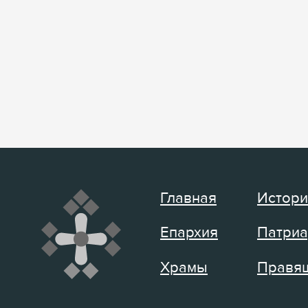
Главная
Истори
Епархия
Патриа
Храмы
Правящ