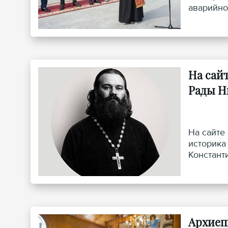
аварийно
На сай
Рады Н
На сайте
историка
Констант
Архиеп