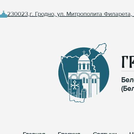
230023,г. Гродно, ул. Митрополита Филарета, 
Г
Бел
(Бе