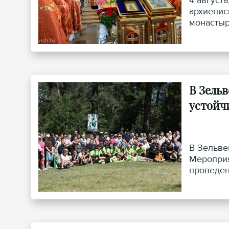
4 август
архиепис
монастыр
Вениамин
архиепис
В Зель
устойч
В Зельве
Мероприя
проведен