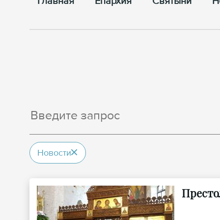
Главная
Епархия
Cвятыни
Н
Новости
Престо