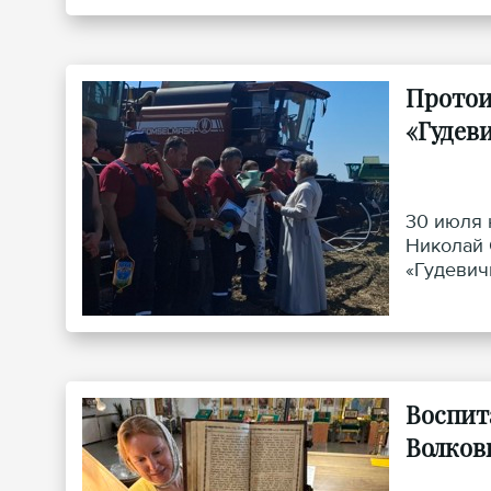
Протои
«Гудев
30 июля 
Николай 
«Гудевич
труженик
Воспит
Волков