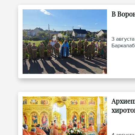
В Воро
3 август
Баркалаб
Архиеп
хирото