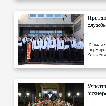
Протои
служб
31 июля 
формиров
Казакеви
подразде
Участн
архиер