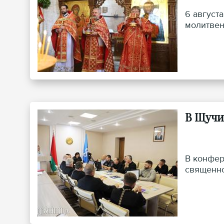
6 август
молитвен
В Щучи
В конфер
священно