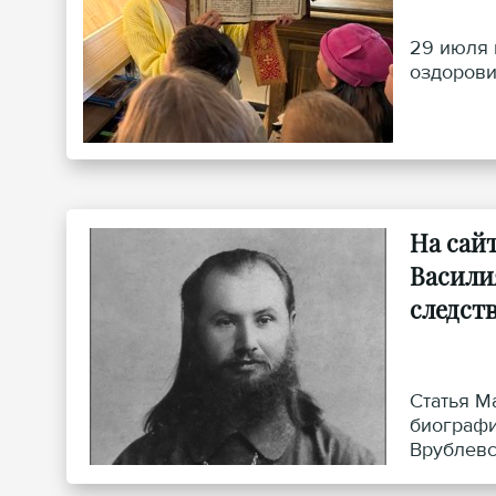
29 июля 
оздорови
На сай
Васили
следст
Статья М
биографи
Врублевс