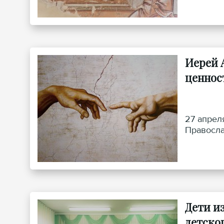
Иерей 
ценнос
27 апрел
Правосла
Дети и
детског