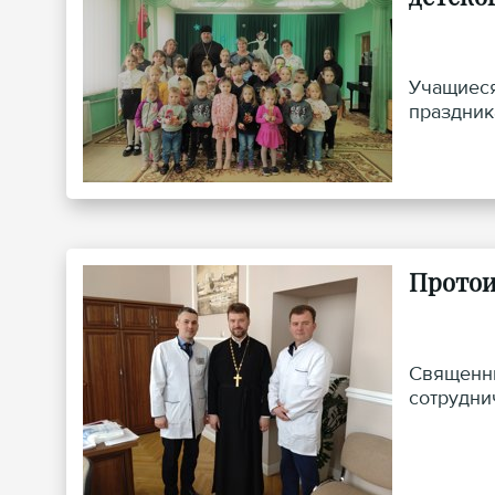
Учащиеся
праздник
Протои
Священни
сотрудни