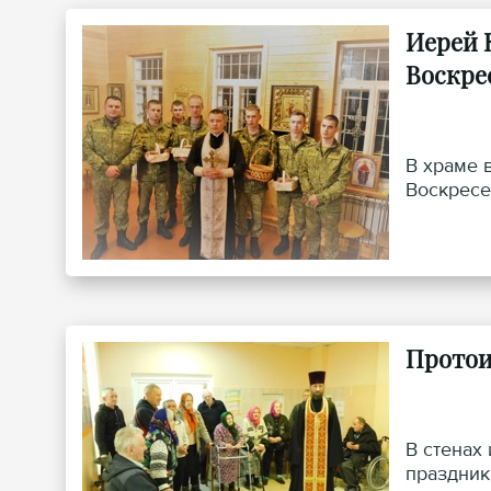
Иерей 
Воскр
В храме 
Воскресе
Протои
В стенах
праздник