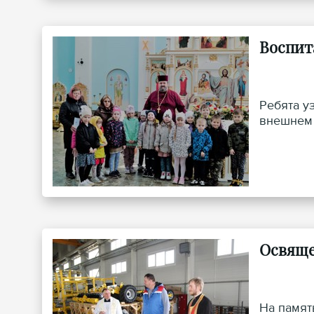
Воспит
Ребята у
внешнем 
Освяще
На памят