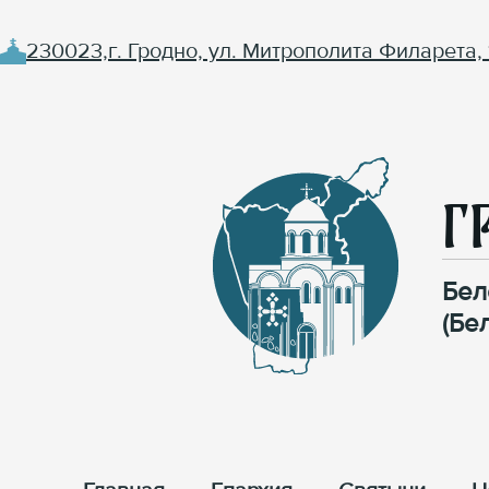
230023,г. Гродно, ул. Митрополита Филарета, 
Г
Бел
(Бе