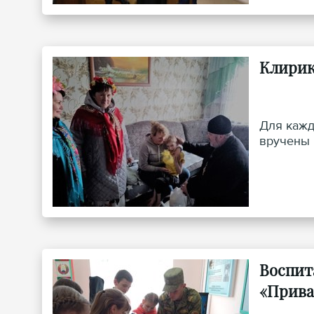
Клирик
Для кажд
вручены 
Воспит
«Прива