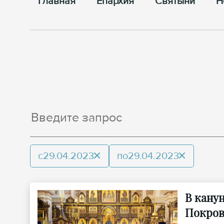
Главная
Епархия
Cвятыни
Н
с
29.04.2023
по
29.04.2023
В кану
Покров