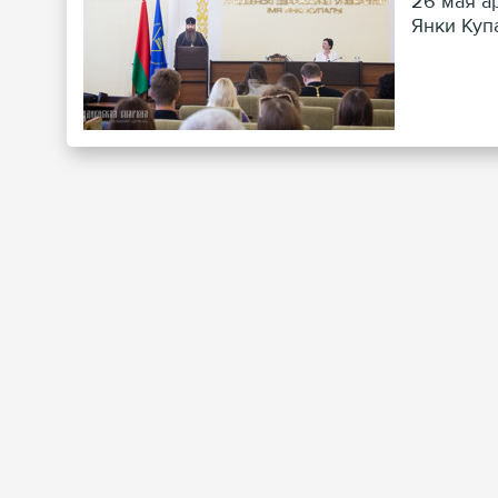
26 мая а
Янки Куп