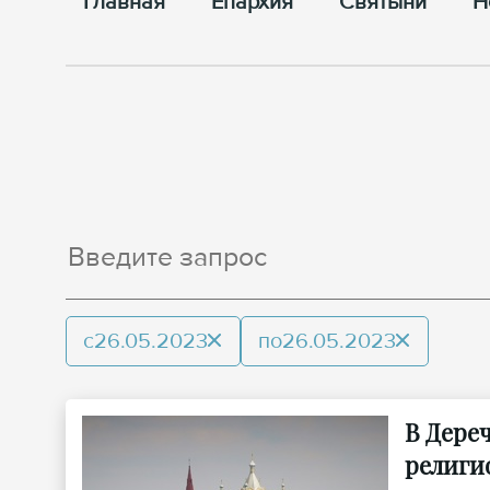
Главная
Епархия
Cвятыни
Н
с
26.05.2023
по
26.05.2023
В Дере
религи