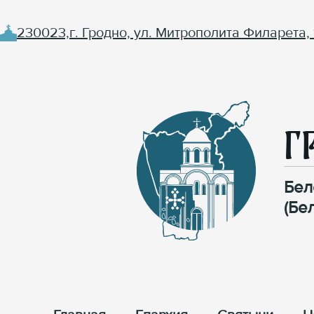
230023,г. Гродно, ул. Митрополита Филарета, 
Г
Бел
(Бе