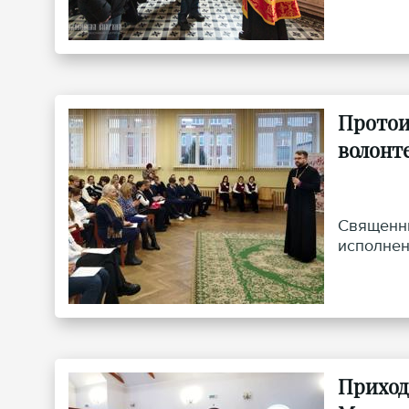
Протои
волонт
Священни
исполнен
Приход