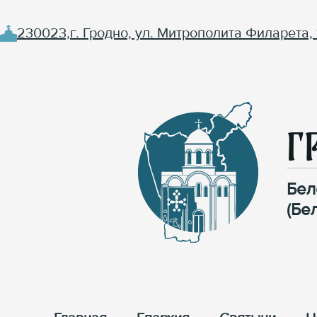
230023,г. Гродно, ул. Митрополита Филарета, 
Г
Бел
(Бе