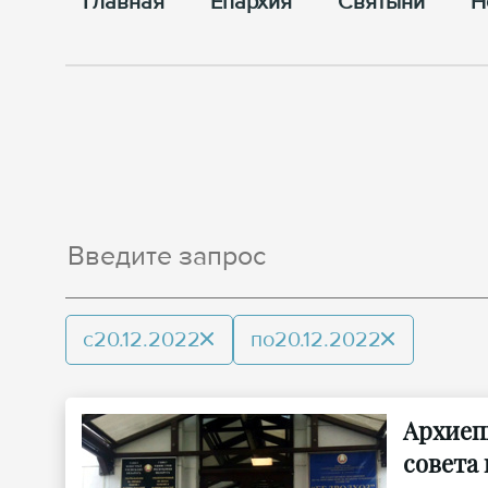
Главная
Епархия
Cвятыни
Н
с
20.12.2022
по
20.12.2022
Архиеп
совета