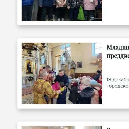
Младши
преддв
18 декаб
городско