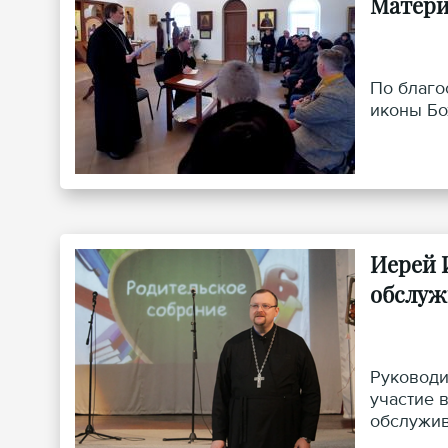
Матер
По благо
иконы Бо
Иерей 
обслуж
Руководи
участие 
обслужив