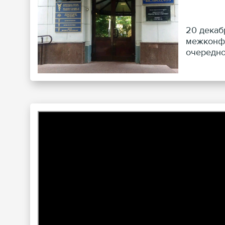
20 декаб
межконфе
очередно