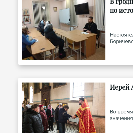
В грод
по ист
Настояте
Боричевс
Иерей 
Во время
значения