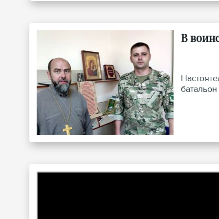
В воин
Настояте
батальон