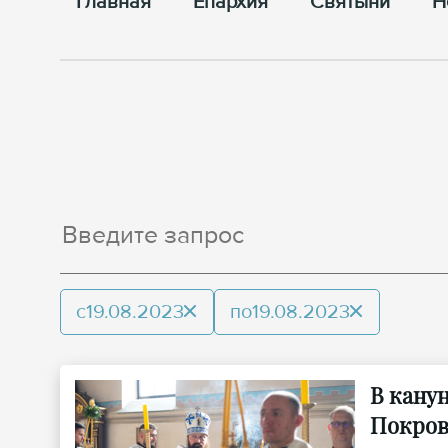
Главная
Епархия
Cвятыни
Н
с
19.08.2023
по
19.08.2023
В кану
Покров