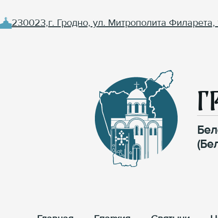
230023,г. Гродно, ул. Митрополита Филарета, 
Г
Бел
(Бе