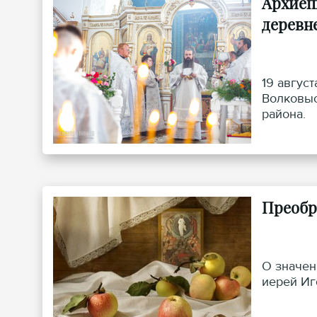
Архиеп
деревн
19 авгус
Волковыс
района.
Преобр
О значен
иерей Иг