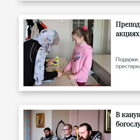
Препод
акциях
Подарки,
престаре
В кану
богосл