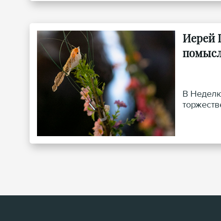
Иерей 
помысл
В Неделю
торжеств