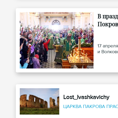
В праз
Покров
17 апрел
и Волков
Lost_Ivashkavichy
ЦАРКВА ПАКРОВА ПРАС