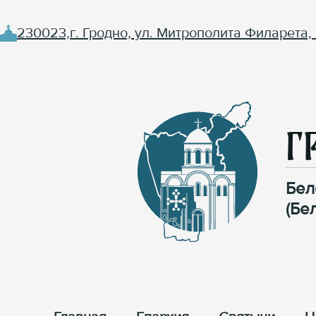
230023,г. Гродно, ул. Митрополита Филарета, 
Г
Бел
(Бе