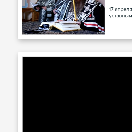
17 апрел
уставным