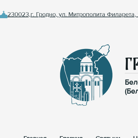
230023,г. Гродно, ул. Митрополита Филарета, 
Г
Бел
(Бе