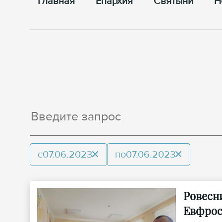
Главная
Епархия
Cвятыни
Н
с
07.06.2023
по
07.06.2023
Ровесн
Евфрос