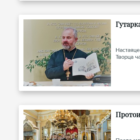
Гутарка
Настаяце
Творца ч
Протои