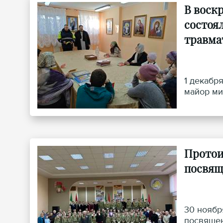
В воск
состоя
травма
1 декабр
майор ми
Протои
посвящ
30 ноябр
посвящен