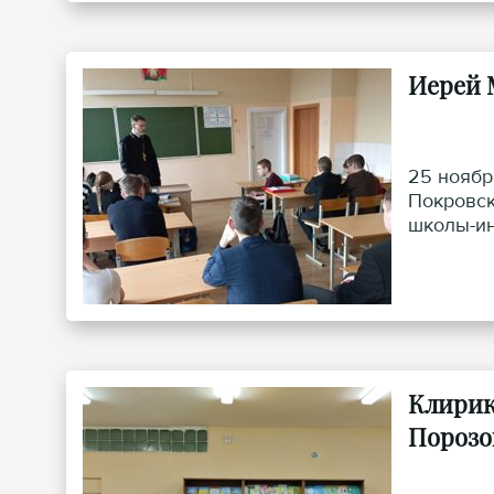
Иерей 
25 ноябр
Покровск
школы-ин
Клирик
Порозо