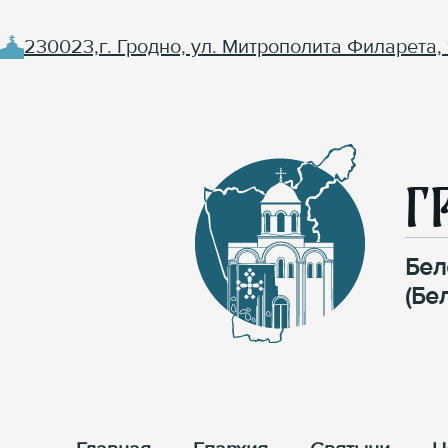
230023,г. Гродно, ул. Митрополита Филарета, 
Г
Бел
(Бе