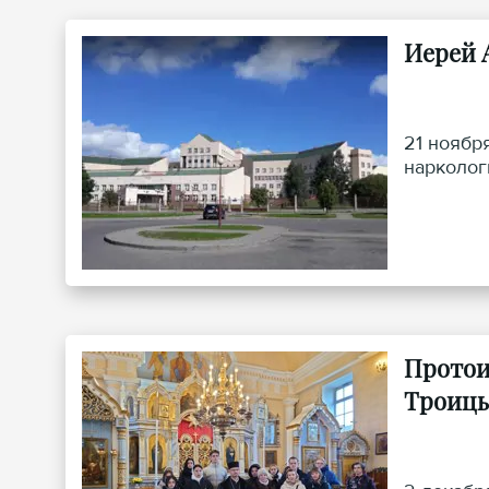
Иерей 
21 ноябр
нарколог
Протои
Троицы