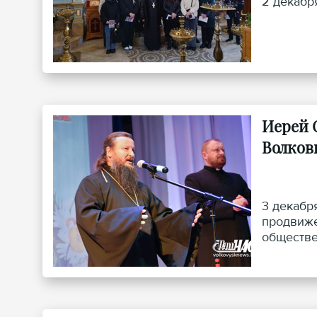
2 декабр
Иерей 
Волков
3 декабр
продвиже
обществе
поистине