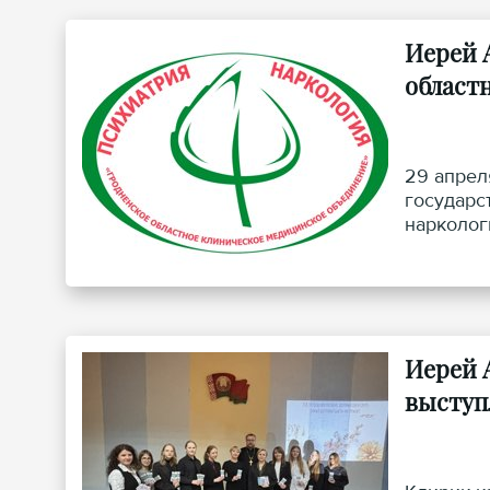
Иерей 
област
29 апрел
государс
нарколог
инфернал
Иерей 
выступ