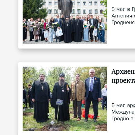
5 мая в 
Антония 
Гродненс
Вячеслав
Архиеп
проект
5 мая ар
Междунар
Гродно в