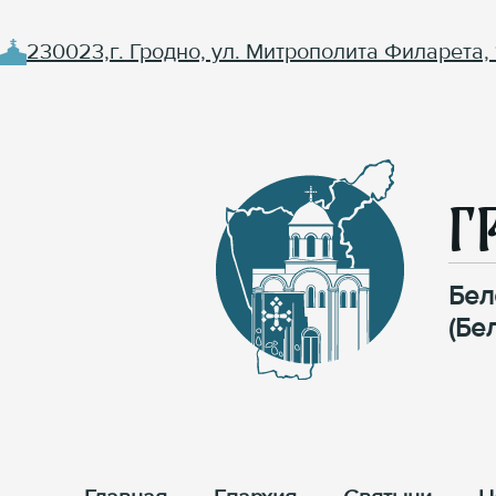
230023,г. Гродно, ул. Митрополита Филарета, 
Г
Бел
(Бе