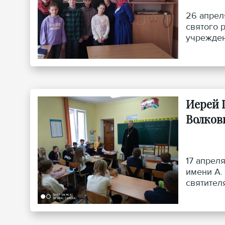
26 апрел
святого 
учрежден
Иерей 
Волков
17 апрел
имени А.
святител