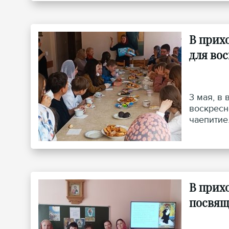
В прих
для во
3 мая, в
воскресн
чаепитие
В прих
посвящ