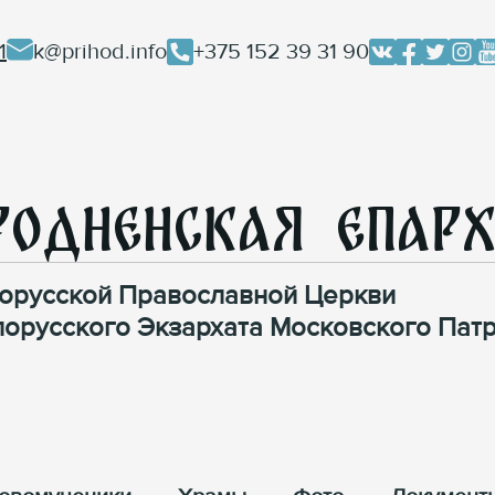
1
k@prihod.info
+375 152 39 31 90
родненская Епар
орусской Православной Церкви
лорусского Экзархата Московского Патр