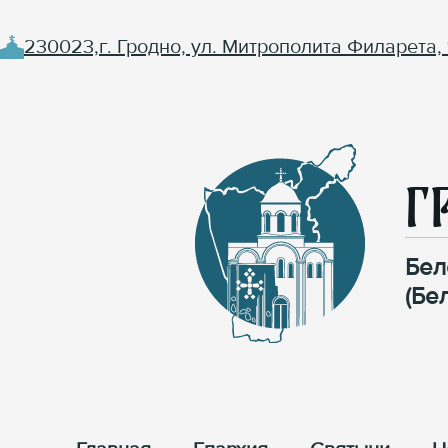
230023,г. Гродно, ул. Митрополита Филарета, 
Г
Бел
(Бе