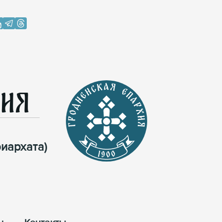
хия
иархата)