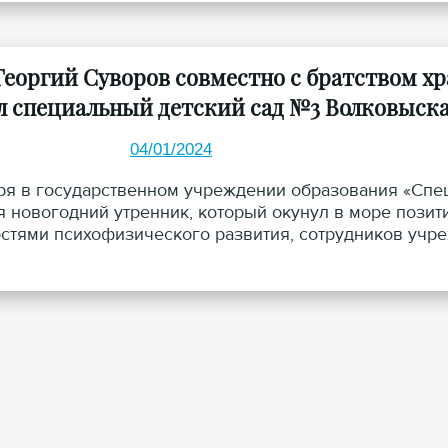
Георгий Суворов совместно с братством х
л специальный детский сад №3 Волковыск
04/01/2024
ря в государственном учреждении образования «Спе
я новогодний утренник, который окунул в море позит
стями психофизического развития, сотрудников учре