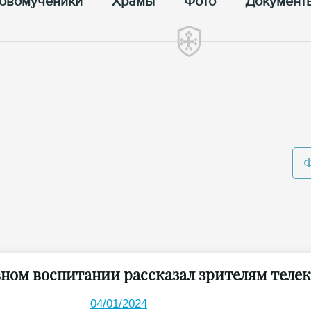
овомученики
Храмы
Фото
Документ
вном воспитании рассказал зрителям теле
04/01/2024