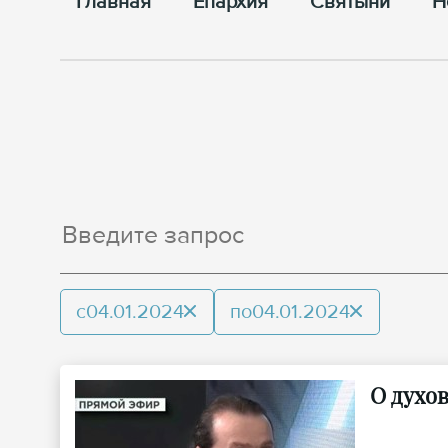
Главная
Епархия
Cвятыни
Н
с
04.01.2024
по
04.01.2024
О духо