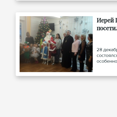
Иерей 
посети
28 декаб
состоялс
особенно