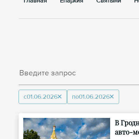
Главная
Епархия
Cвятыни
Н
с
01.06.2026
по
01.06.2026
В Грод
авто-м