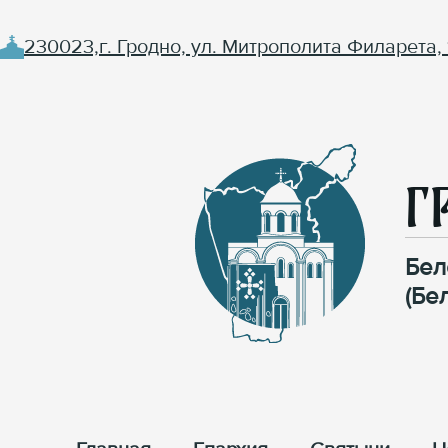
230023,г. Гродно, ул. Митрополита Филарета, 
Г
Бел
(Бе