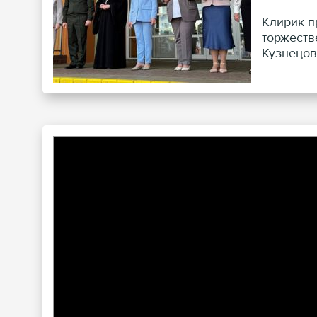
Клирик п
торжеств
Кузнецов