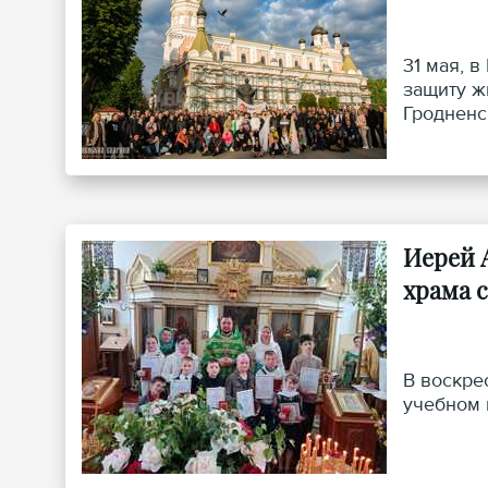
31 мая, 
защиту ж
Гродненс
иерея Дм
Иерей 
храма 
В воскре
учебном 