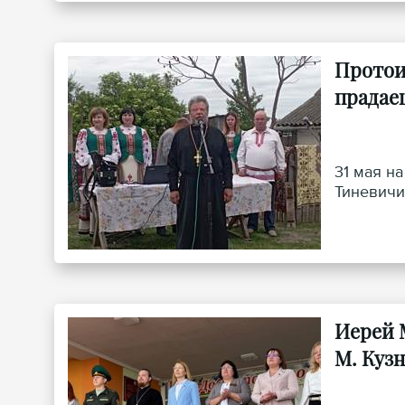
Протои
прадае
31 мая н
Тиневичи
Иерей 
М. Кузн