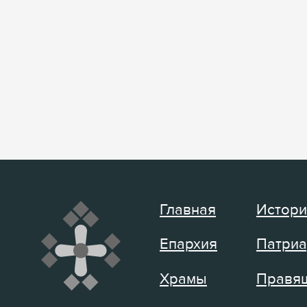
Главная
Истори
Епархия
Патриа
Храмы
Правящ