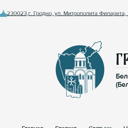
230023,г. Гродно, ул. Митрополита Филарета, 
Г
Бел
(Бе