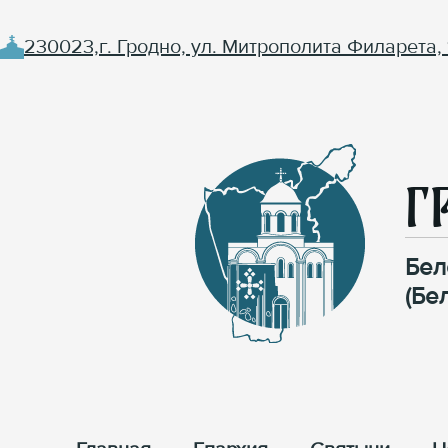
230023,г. Гродно, ул. Митрополита Филарета, 
Г
Бел
(Бе