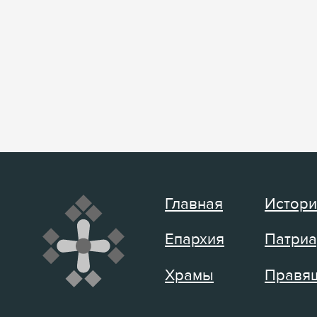
Главная
Истори
Епархия
Патриа
Храмы
Правящ