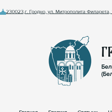
230023,г. Гродно, ул. Митрополита Филарета, 
Г
Бел
(Бе