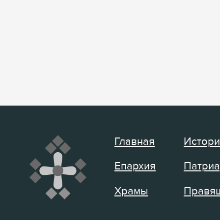
Главная
Истори
Епархия
Патриа
Храмы
Правящ