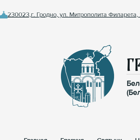
230023,г. Гродно, ул. Митрополита Филарета, 
Г
Бел
(Бе