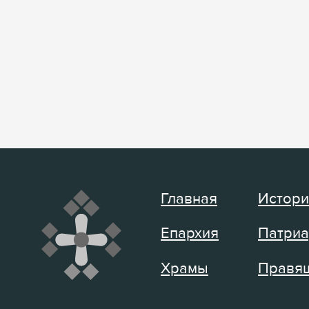
Главная
Истори
Епархия
Патриа
Храмы
Правящ