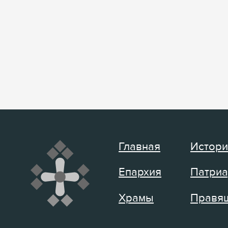
Главная
Истори
Епархия
Патриа
Храмы
Правящ