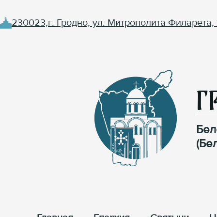
230023,г. Гродно, ул. Митрополита Филарета, 
Г
Бел
(Бе