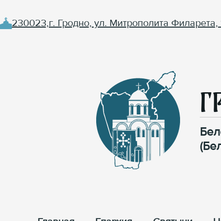
230023,г. Гродно, ул. Митрополита Филарета, 
Г
Бел
(Бе