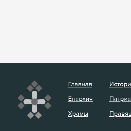
Главная
Истори
Епархия
Патриа
Храмы
Правящ