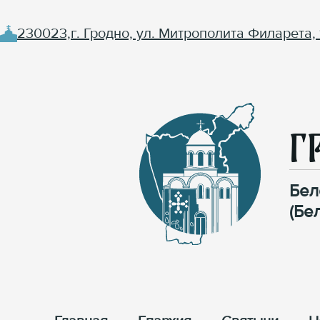
230023,г. Гродно, ул. Митрополита Филарета, 
Г
Бел
(Бе