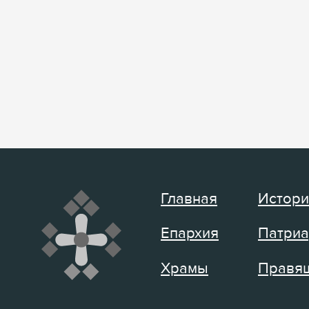
Главная
Истори
Епархия
Патриа
Храмы
Правящ