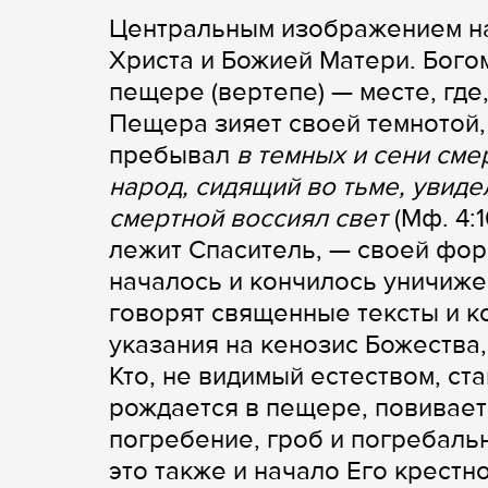
Центральным изображением на
Христа и Божией Матери. Бого
пещере (вертепе) — месте, где
Пещера зияет своей темнотой,
пребывал
в темных и сени сме
народ, сидящий во тьме, увиде
смертной воссиял свет
(Мф. 4:
лежит Спаситель, — своей фо
началось и кончилось уничиже
говорят священные тексты и к
указания на кенозис Божества,
Кто, не видимый естеством, ст
рождается в пещере, повивае
погребение, гроб и погребаль
это также и начало Его крестн