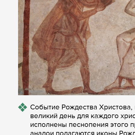
Событие Рождества Христова, 
великий день для каждого хрис
исполнены песнопения этого п
аналои полагаются иконы Рожд