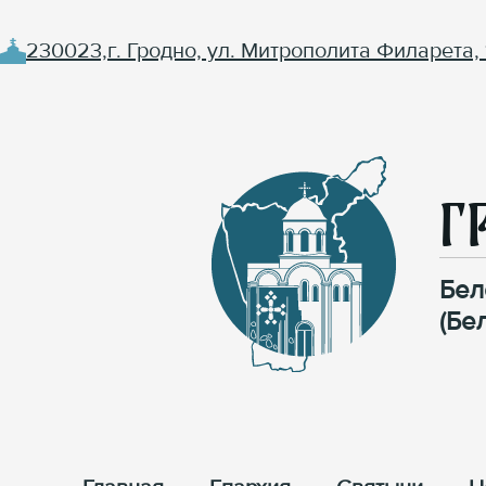
230023,г. Гродно, ул. Митрополита Филарета, 
Г
Бел
(Бе