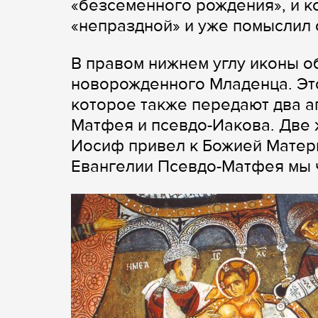
«безсеменного рождения», и к
«непраздной» и уже помыслил о
В правом нижнем углу иконы о
новорожденного Младенца. Эт
которое также передают два а
Матфея и псевдо-Иакова. Две
Иосиф привел к Божией Матери.
Евангелии Псевдо-Матфея мы ч