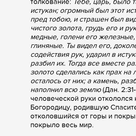
толкование:
Тебе, царь, было 
истукан; огромный был этот ис
пред тобою, и страшен был вид
чистого золота, грудь его и ру
медные, голени его железные,
глиняные. Ты видел его, докол
содействия рук, ударил в истук
разбил их. Тогда все вместе р
золото сделались как прах на л
осталось от них; а камень, ра
наполнил всю землю
(Дан. 2:31
человеческой руки откололся
Богородицу, родившую Спасите
отколовшийся от горы и покры
покрыло весь мир.