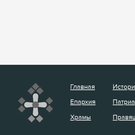
Главная
Истори
Епархия
Патриа
Храмы
Правящ