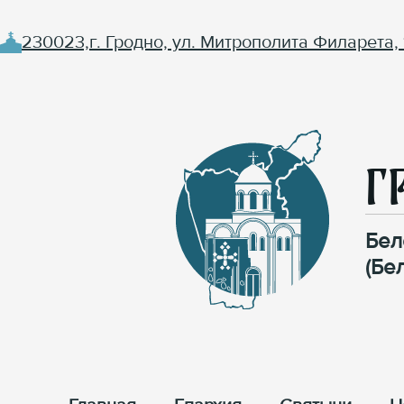
230023,г. Гродно, ул. Митрополита Филарета, 
Г
Бел
(Бе